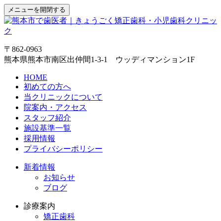
メニューを開閉する
〒862-0963
熊本県熊本市南区出仲間1-3-1 ウッディマンション1F
HOME
初めての方へ
当クリニックについて
院案内・アクセス
スタッフ紹介
施設基準一覧
採用情報
プライバシーポリシー
新着情報
お知らせ
ブログ
診療案内
矯正歯科