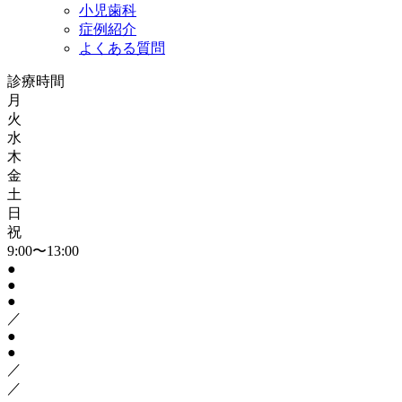
小児歯科
症例紹介
よくある質問
診療時間
月
火
水
木
金
土
日
祝
9:00〜13:00
●
●
●
／
●
●
／
／