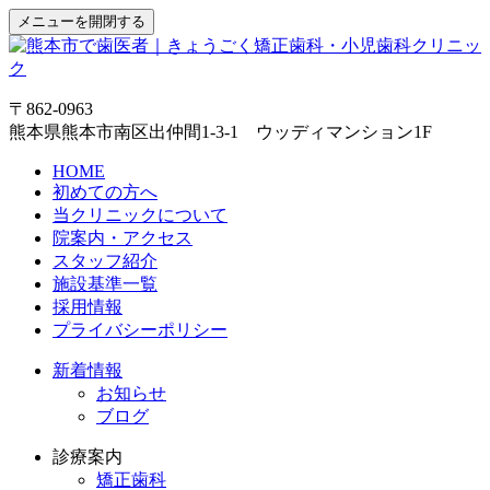
メニューを開閉する
〒862-0963
熊本県熊本市南区出仲間1-3-1 ウッディマンション1F
HOME
初めての方へ
当クリニックについて
院案内・アクセス
スタッフ紹介
施設基準一覧
採用情報
プライバシーポリシー
新着情報
お知らせ
ブログ
診療案内
矯正歯科