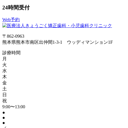
24時間受付
Web予約
〒862-0963
熊本県熊本市南区出仲間1-3-1 ウッディマンション1F
診療時間
月
火
水
木
金
土
日
祝
9:00〜13:00
●
●
●