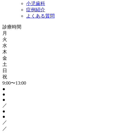
小児歯科
症例紹介
よくある質問
診療時間
月
火
水
木
金
土
日
祝
9:00〜13:00
●
●
●
／
●
●
／
／