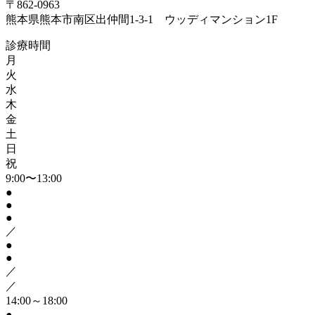
〒862-0963
熊本県熊本市南区出仲間1-3-1 ウッディマンション1F
診療時間
月
火
水
木
金
土
日
祝
9:00〜13:00
●
●
●
／
●
●
／
／
14:00～18:00
●