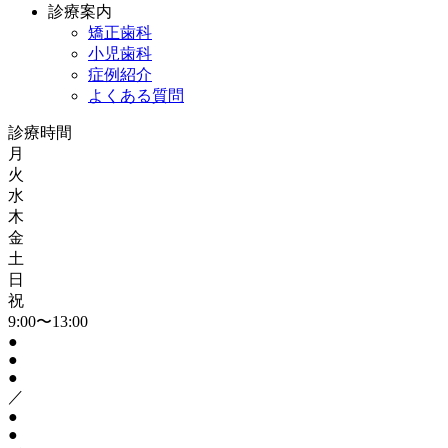
診療案内
矯正歯科
小児歯科
症例紹介
よくある質問
診療時間
月
火
水
木
金
土
日
祝
9:00〜13:00
●
●
●
／
●
●